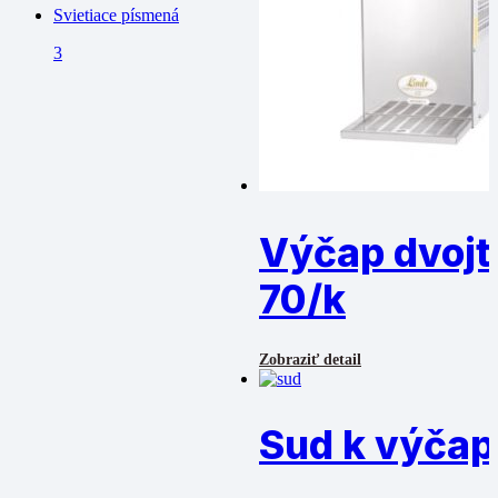
Svietiace písmená
3
Výčap dvojt
70/k
Zobraziť detail
Sud k výčap