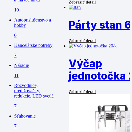
Zobraziť detail
10
Autopríslušenstvo a
Párty stan 6
hobby
6
Zobraziť detail
Kancelárske potreby
7
Výčap
Náradie
jednotočka 
11
Rozvodnice,
predlžovačky,
Zobraziť detail
redukcie, LED svetlá
7
Sťahovanie
7