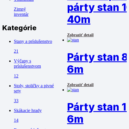
párty stan 1
Zimný
inventár
40m
Kategórie
Zobraziť detail
Stany a príslušenstvo
21
Párty stan 8
Výčapy s
6m
príslušenstvom
12
Zobraziť detail
Stoly, stoličky a pivné
sety
33
Párty stan 1
Skákacie hrady
6m
14