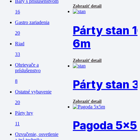
Bary s príslušenstvom
Zobraziť detail
16
Gastro zariadenia
Párty stan 1
20
6m
Riad
33
Zobraziť detail
Ohrievače a
príslušenstvo
Párty stan 3
8
Ostatné vybavenie
Zobraziť detail
20
Párty hry
Pagoda 5x
11
Ozvučenie, osvetlenie
a iná technika