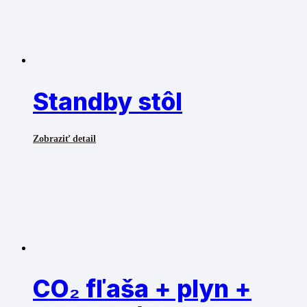
Standby stôl
Zobraziť detail
CO₂ fľaša + plyn +