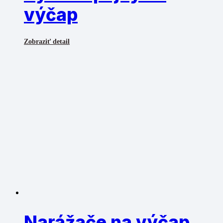
výčap
Zobraziť detail
Narážače na výčap