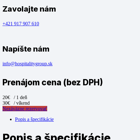
Zavolajte nám
+421 917 907 610
Napíšte nám
info@hospitalitygroup.sk
Prenájom cena (bez DPH)
20€
/ 1 deň
30€
/ víkend
Nezáväzne rezervovať
Popis a špecifikácie
Popis a špecifikácie