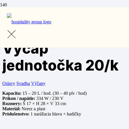
Domov
/
Prenájom
/
Výčapy s príslušenstvom
/ Výčap jednotočka
20/k
Výčap
jednotočka 20/k
Oslavy
Svadba
Výčapy
Kapacita:
15 – 20 L / hod. (30 – 40 pív / hod)
Príkon / napätie:
334 W / 230 V
Rozmery:
Š 17 × H 28 × V 33 cm
Materiál:
Nerez a plast
Príslušenstvo:
1 narážacia hlava + hadičky