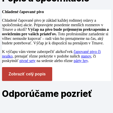
Chladené čapované pivo
Chladené čapované pivo je základ každej rodinnej oslavy a
spoločenskej akcie. Pripravujete posedenie menších rozmerov v
Trnave a okolí?
Výčap na pivo bude príjemným prekvapením a
osviežením pre vašich priateľov.
Toto profesionálne zariadenie si
vôbec nemusíte kupovať – radi vám ho prenajmeme na čas, aký
budete potrebovať. Výčap je k dispozícií na prenájom v Trnave.
K výčapu vám vieme zabezpečiť akékoľvek
čapované pivo či
nealko
, prenajať rôzne prekrytie v podobe našich
stanov
, či
poskytnúť
pivné sety
na sedenie alebo rôzne
párty hry
.
Zobraziť celý popis
Odporúčame
pozrieť