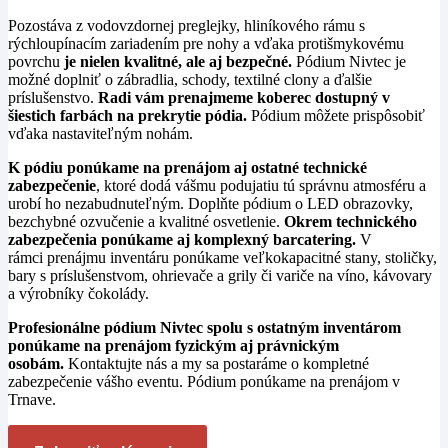
Pozostáva z vodovzdornej preglejky, hliníkového rámu s
rýchloupínacím zariadením pre nohy a vďaka protišmykovému
povrchu
je nielen kvalitné, ale aj bezpečné.
Pódium Nivtec je
možné doplniť o zábradlia, schody, textilné clony a ďalšie
príslušenstvo.
Radi vám prenajmeme koberec dostupný v
šiestich farbách na prekrytie pódia.
Pódium môžete prispôsobiť
vďaka nastaviteľným nohám.
K pódiu ponúkame na prenájom aj ostatné technické
zabezpečenie
, ktoré dodá vášmu podujatiu tú správnu atmosféru a
urobí ho nezabudnuteľným. Doplňte pódium o LED obrazovky,
bezchybné ozvučenie a kvalitné osvetlenie.
Okrem technického
zabezpečenia ponúkame aj komplexný barcatering.
V
rámci prenájmu inventáru ponúkame veľkokapacitné stany, stoličky,
bary s príslušenstvom, ohrievače a grily či variče na víno, kávovary
a výrobníky čokolády.
Profesionálne pódium Nivtec spolu s ostatným inventárom
ponúkame na prenájom fyzickým aj právnickým
osobám.
Kontaktujte nás a my sa postaráme o kompletné
zabezpečenie vášho eventu. Pódium ponúkame na prenájom v
Trnave.