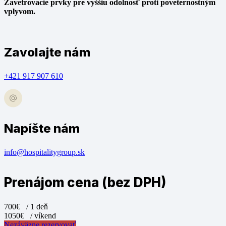
Zavetrovacie prvky pre vyššiu odolnosť proti poveternostným
vplyvom.
Zavolajte nám
+421 917 907 610
Napíšte nám
info@hospitalitygroup.sk
Prenájom cena (bez DPH)
700€
/ 1 deň
1050€
/ víkend
Nezáväzne rezervovať