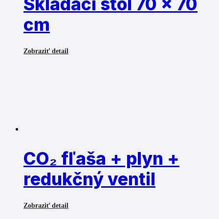
Skladací stôl 70 x 70
cm
Zobraziť detail
CO₂ fľaša + plyn +
redukčný ventil
Zobraziť detail