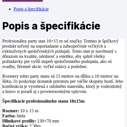
Popis a špecifikácie
Popis a špecifikácie
Profesionálny party stan 10×15 m od značky Tentino je špičkový
produkt určený na usporiadanie a zabezpečenie veľkých a
exkluzívnych spoločenských podujatí. Tento stan je navrhnutý s
dôrazom na kvalitu, odolnosť a estetiku, aby splnil všetky
požiadavky pre vyšší stupeň spoločenského podujatia, ako sú
svadby, firemné akcie, veľké oslavy a podobne.
Rozmery tohto party stanu sú 15 metrov na dĺžku a 10 metrov na
šírku, čo poskytuje dostatok priestoru pre väčšie skupiny hostí. Jeho
konštrukcia je vyrobená z odolného materiálu, ktorý je vodeodolný
a hravo si poradí aj s poveternostnými vplyvmi.
Špecifikácie profesionálneho stanu 10x15m
Rozmer:
10 x 15 m
Farba:
biela
Hliníkové profily:
130×70 mm
Bočná výška:
2,38m