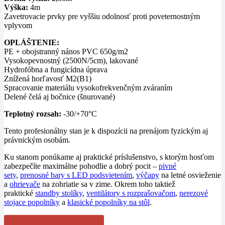
Výška:
4m
Zavetrovacie prvky pre vyššiu odolnosť proti poveternostným
vplyvom
OPLÁŠTENIE:
PE + obojstranný nános PVC 650g/m2
Vysokopevnostný (2500N/5cm), lakované
Hydrofóbna a fungicídna úprava
Znížená horľavosť M2(B1)
Spracovanie materiálu vysokofrekvenčným zváraním
Delené čelá aj bočnice (šnurované)
Teplotný rozsah:
-30/+70°C
Tento profesionálny stan je k dispozícii na prenájom fyzickým aj
právnickým osobám.
Ku stanom ponúkame aj praktické príslušenstvo, s ktorým hosťom
zabezpečíte maximálne pohodlie a dobrý pocit –
pivné
sety
,
prenosné bary s LED podsvietením
,
výčapy
na letné osvieženie
a
ohrievače
na zohriatie sa v zime. Okrem toho taktiež
praktické
standby stolíky
,
ventilátory s rozprašovačom
,
nerezové
stojace popolníky
a
klasické popolníky na stôl
.