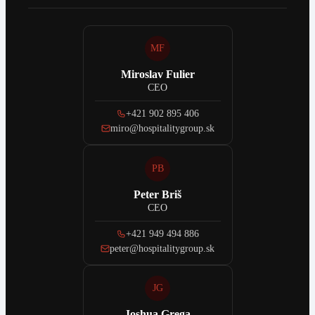
MF
Miroslav Fulier
CEO
+421 902 895 406
miro@hospitalitygroup.sk
PB
Peter Briš
CEO
+421 949 494 886
peter@hospitalitygroup.sk
JG
Joshua Grega