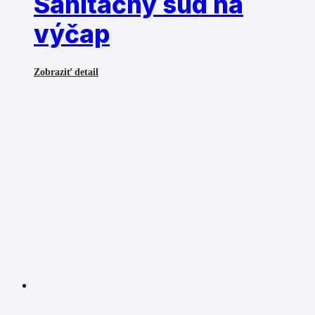
Sanitačný sud na
výčap
Zobraziť detail