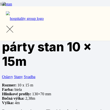
Domov
/
Prenájom
/
Stany a príslušenstvo
/ Veľkokapacitný párty
stan 10 x 15m
Veľkokapacitný
párty stan 10 x
15m
Oslavy
Stany
Svadba
Rozmer:
10 x 15 m
Farba:
biela
Hliníkové profily:
130×70 mm
Bočná výška:
2,38m
Výška:
4m