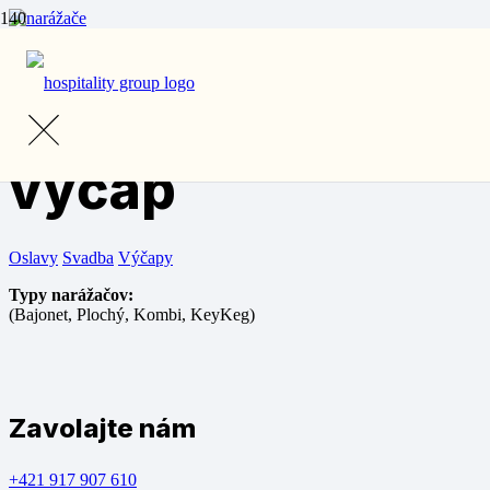
Domov
/
Prenájom
/
Výčapy s príslušenstvom
/ Narážače na výčap
Narážače na
výčap
Oslavy
Svadba
Výčapy
Typy narážačov:
(Bajonet, Plochý, Kombi, KeyKeg)
Zavolajte nám
+421 917 907 610