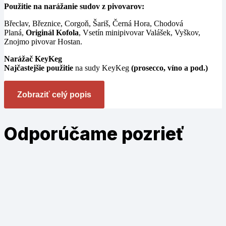
Použitie na narážanie sudov z pivovarov:
Břeclav, Březnice, Corgoň, Šariš, Černá Hora, Chodová
Planá,
Originál Kofola
, Vsetín minipivovar Valášek, Vyškov,
Znojmo pivovar Hostan.
Narážač KeyKeg
Najčastejšie použitie
na sudy KeyKeg
(prosecco, víno a pod.)
Zobraziť celý popis
Odporúčame
pozrieť