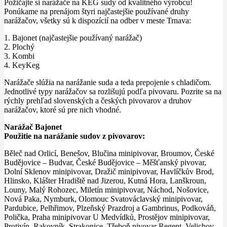
Požičajte si narážače na KEG sudy od kvalitného výrobcu!
Ponúkame na prenájom štyri najčastejšie používané druhy
narážačov, všetky sú k dispozícií na odber v meste Trnava:
1. Bajonet (najčastejšie používaný narážač)
2. Plochý
3. Kombi
4. KeyKeg
Narážače slúžia na narážanie suda a teda prepojenie s chladičom.
Jednotlivé typy narážačov sa rozlišujú podľa pivovaru. Pozrite sa na
rýchly prehľad slovenských a českých pivovarov a druhov
narážačov, ktoré sú pre nich vhodné.
Narážač Bajonet
Použitie na narážanie sudov z pivovarov:
Běleč nad Orlicí, Benešov, Blučina minipivovar, Broumov, České
Budějovice – Budvar, České Budějovice – Měšťanský pivovar,
Dolní Sklenov minipivovar, Dražič minipivovar, Havlíčkův Brod,
Hlinsko, Klášter Hradiště nad Jizerou, Kutná Hora, Lanškroun,
Louny, Malý Rohozec, Miletín minipivovar, Náchod, Nošovice,
Nová Paka, Nymburk, Olomouc Svatováclavský minipivovar,
Pardubice, Pelhřimov, Plzeňský Prazdroj a Gambrinus, Podkováň,
Polička, Praha minipivovar U Medvídků, Prostějov minipivovar,
Protivín, Rakovník, Strakonice, Třeboň pivovar Regent, Velichov