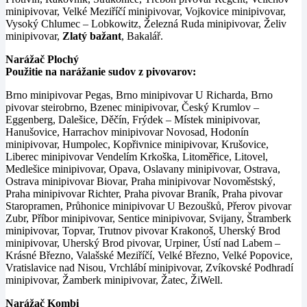
minipivovar, Velké Meziříčí minipivovar, Vojkovice minipivovar,
Vysoký Chlumec – Lobkowitz, Železná Ruda minipivovar, Želiv
minipivovar,
Zlatý bažant
, Bakalář.
Narážač Plochý
Použitie na narážanie sudov z pivovarov:
Brno minipivovar Pegas, Brno minipivovar U Richarda, Brno
pivovar steirobrno, Bzenec minipivovar, Český Krumlov –
Eggenberg, Dalešice, Děčín, Frýdek – Místek minipivovar,
Hanušovice, Harrachov minipivovar Novosad, Hodonín
minipivovar, Humpolec, Kopřivnice minipivovar, Krušovice,
Liberec minipivovar Vendelím Krkoška, Litoměřice, Litovel,
Medlešice minipivovar, Opava, Oslavany minipivovar, Ostrava,
Ostrava minipivovar Biovar, Praha minipivovar Novoměstský,
Praha minipivovar Richter, Praha pivovar Braník, Praha pivovar
Staropramen, Průhonice minipivovar U Bezoušků, Přerov pivovar
Zubr, Příbor minipivovar, Sentice minipivovar, Svijany, Štramberk
minipivovar, Topvar, Trutnov pivovar Krakonoš, Uherský Brod
minipivovar, Uherský Brod pivovar, Urpiner, Ústí nad Labem –
Krásné Březno, Valašské Meziříčí, Velké Březno, Velké Popovice,
Vratislavice nad Nisou, Vrchlábí minipivovar, Zvíkovské Podhradí
minipivovar, Žamberk minipivovar, Žatec, ŽiWell.
Narážač Kombi