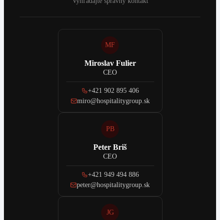
Vyhľadajte správny kontakt
MF
Miroslav Fulier
CEO
+421 902 895 406
miro@hospitalitygroup.sk
PB
Peter Briš
CEO
+421 949 494 886
peter@hospitalitygroup.sk
JG