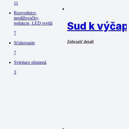
11
Rozvodnice,
predlžovačky,
Sud k výčap
redukcie, LED svetlá
7
Zobraziť detail
Sťahovanie
7
Svietiace písmená
3