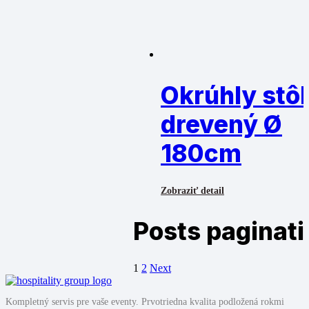
Okrúhly stôl
drevený Ø
180cm
Zobraziť detail
Posts paginati
1
2
Next
Kompletný servis pre vaše eventy. Prvotriedna kvalita podložená rokmi