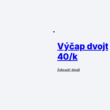
Výčap dvojt
40/k
Zobraziť detail