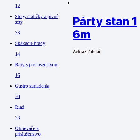
12
Stoly, stoličky a pivné
Párty stan 1
sety
6m
33
Skákacie hrady
Zobraziť detail
14
Bary s príslušenstvom
16
Gastro zariadenia
20
Riad
33
Ohrievače a
príslušenstvo