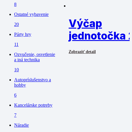
8
Ostatné vybavenie
Výčap
20
jednotočka 
Párty hry
11
Zobraziť detail
Ozvučenie, osvetlenie
a iná technika
10
Autopríslušenstvo a
hobby
6
Kancelárske potreby
7
Náradie