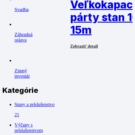
Veľkokapac
Svadba
párty stan 1
15m
Záhradná
oslava
Zobraziť detail
Zimný
inventár
Kategórie
Stany a príslušenstvo
21
Výčapy s
príslušenstvom