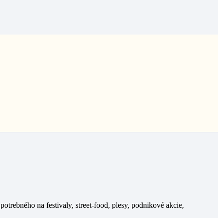
otrebného na festivaly, street-food, plesy, podnikové akcie,
otrebného na festivaly, street-food, plesy, podnikové akcie,