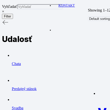
KONTAKT
Vyhľadať
Showing 1–12 
×
Filter
Udalosť
Chata
Predajný stánok
Svadba