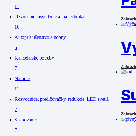
Pá
11
Ozvučenie, osvetlenie a iná technika
Zobraziť
10
Autopríslušenstvo a hobby
V
6
Kancelárske potreby
Zobraziť
7
Náradie
11
S
Rozvodnice, predlžovačky, redukcie, LED svetlá
7
Zobraziť
Sťahovanie
7