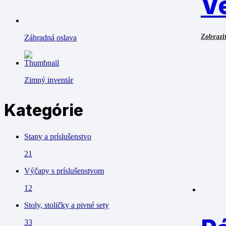
V
Zobraziť
Záhradná oslava
Zimný inventár
Kategórie
Stany a príslušenstvo
21
Výčapy s príslušenstvom
12
Stoly, stoličky a pivné sety
33