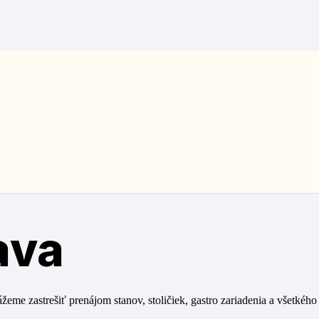
me zastrešiť prenájom stanov, stoličiek, gastro zariadenia a všetkého p
ava
me zastrešiť prenájom stanov, stoličiek, gastro zariadenia a všetkého p