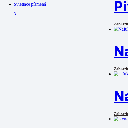
Pi
Svietiace písmená
3
Zobraziť
N
Zobraziť
N
Zobraziť