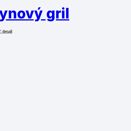
ynový gril
 detail