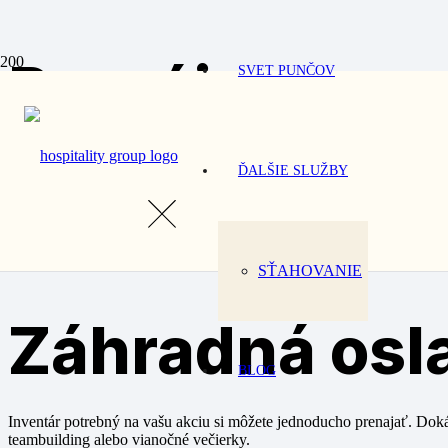
Prenájom
SVET PUNČOV
Záhradná oslava
ĎALŠIE SLUŽBY
Inventár potrebný na vašu akciu si môžete jednoducho prenajať. Dokáže
teambuilding alebo vianočné večierky.
/ Prenájom
SŤAHOVANIE
Záhradná osl
BLOG
Inventár potrebný na vašu akciu si môžete jednoducho prenajať. Dokáže
teambuilding alebo vianočné večierky.