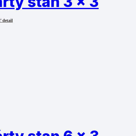
rty stan 3 x 3
 detail