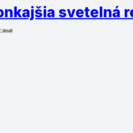
nkajšia svetelná r
 detail