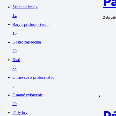
Pá
Skákacie hrady
14
Zobraziť
Bary s príslušenstvom
16
Gastro zariadenia
20
Riad
33
Ohrievače a príslušenstvo
8
Ostatné vybavenie
20
Párty hry