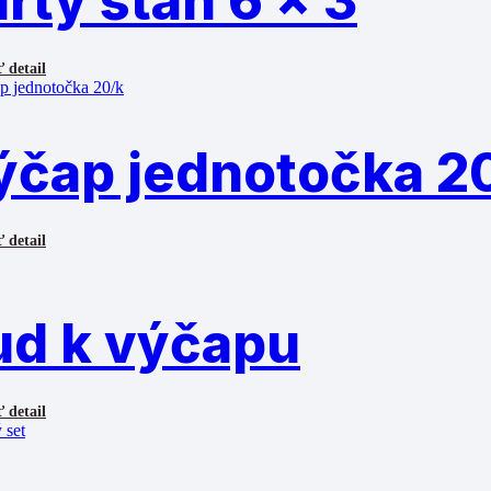
rty stan 6 x 3
 detail
ýčap jednotočka 2
 detail
ud k výčapu
 detail