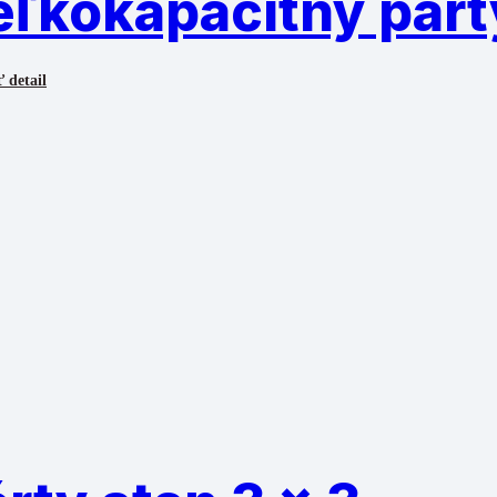
eľkokapacitný párt
 detail