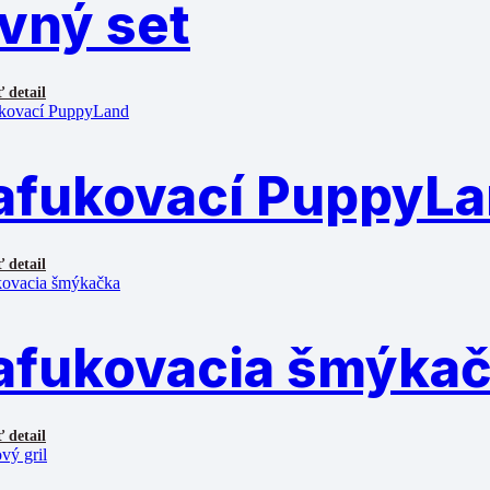
vný set
 detail
afukovací PuppyL
 detail
afukovacia šmýka
 detail