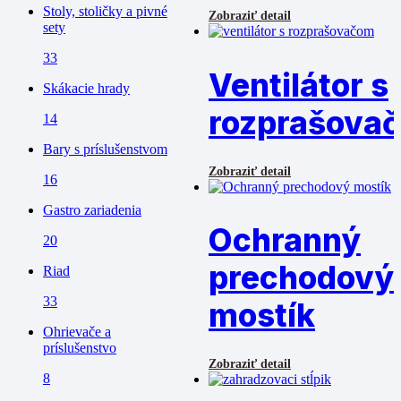
Stoly, stoličky a pivné
Zobraziť detail
sety
33
Ventilátor s
Skákacie hrady
rozprašova
14
Bary s príslušenstvom
Zobraziť detail
16
Gastro zariadenia
Ochranný
20
prechodový
Riad
33
mostík
Ohrievače a
príslušenstvo
Zobraziť detail
8