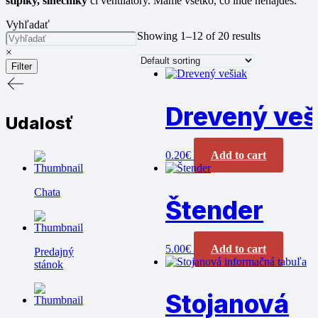
stĺpiky, slnečníky
či ventilátory. Máme všetko, čo inde nenájdeš.
Vyhľadať
Showing 1–12 of 20 results
×
Filter
Drevený veš
Udalosť
0.20
€
Add to cart
Chata
Štender
5.00
€
Add to cart
Predajný
stánok
Stojanová