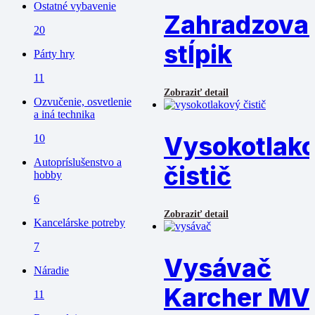
Ostatné vybavenie
Zahradzova
20
stĺpik
Párty hry
11
Zobraziť detail
Ozvučenie, osvetlenie
a iná technika
Vysokotlak
10
Autopríslušenstvo a
čistič
hobby
6
Zobraziť detail
Kancelárske potreby
7
Vysávač
Náradie
Karcher MV
11