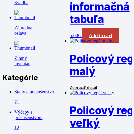
Svadba
informačná
tabuľa
Záhradná
oslava
5.00
€
Add to cart
Policový reg
Zimný
inventár
malý
Kategórie
Zobraziť detail
Stany a príslušenstvo
21
Policový reg
Výčapy s
príslušenstvom
veľký
12