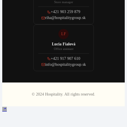
Store manager
+421 903 259 879
riha@hospitalitygroup.sk
LF
Lucia Fialová
Office assistant
+421 917 907 610
info@hospitalitygroup.sk
© 2024 Hospitality. All rights reserved.
keyboard_arrow_up