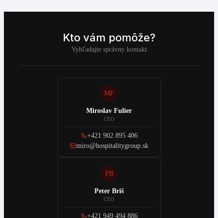
Kto vám pomôže?
Vyhľadajte správny kontakt
MF
Miroslav Fulier
CEO
+421 902 895 406
miro@hospitalitygroup.sk
PB
Peter Briš
CEO
+421 949 494 886