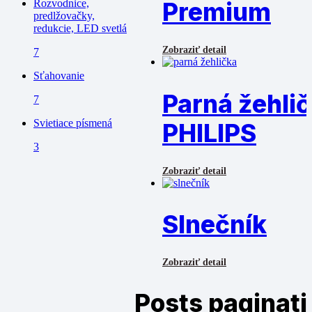
Rozvodnice,
Premium
predlžovačky,
redukcie, LED svetlá
Zobraziť detail
7
Sťahovanie
Parná žehli
7
Svietiace písmená
PHILIPS
3
Zobraziť detail
Slnečník
Zobraziť detail
Posts paginati