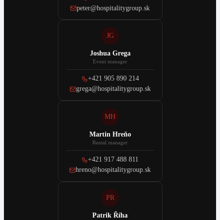
peter@hospitalitygroup.sk
JG
Joshua Grega
Event manager
+421 905 890 214
grega@hospitalitygroup.sk
MH
Martin Hreňo
Rental manager
+421 917 488 811
hreno@hospitalitygroup.sk
PR
Patrik Říha