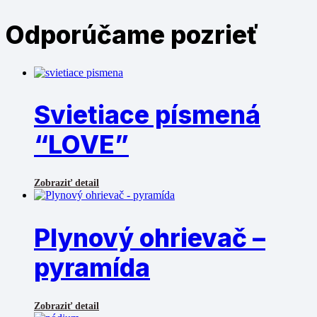
Odporúčame
pozrieť
Svietiace písmená
“LOVE”
Zobraziť detail
Plynový ohrievač –
pyramída
Zobraziť detail