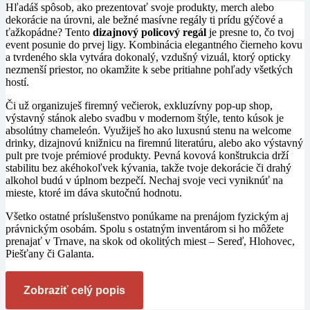
Hľadáš spôsob, ako prezentovať svoje produkty, merch alebo
dekorácie na úrovni, ale bežné masívne regály ti prídu gýčové a
ťažkopádne? Tento
dizajnový policový regál
je presne to, čo tvoj
event posunie do prvej ligy. Kombinácia elegantného čierneho kovu
a tvrdeného skla vytvára dokonalý, vzdušný vizuál, ktorý opticky
nezmenší priestor, no okamžite k sebe pritiahne pohľady všetkých
hostí.
Či už organizuješ firemný večierok, exkluzívny pop-up shop,
výstavný stánok alebo svadbu v modernom štýle, tento kúsok je
absolútny chameleón. Využiješ ho ako luxusnú stenu na welcome
drinky, dizajnovú knižnicu na firemnú literatúru, alebo ako výstavný
pult pre tvoje prémiové produkty. Pevná kovová konštrukcia drží
stabilitu bez akéhokoľvek kývania, takže tvoje dekorácie či drahý
alkohol budú v úplnom bezpečí. Nechaj svoje veci vyniknúť na
mieste, ktoré im dáva skutočnú hodnotu.
Všetko ostatné príslušenstvo ponúkame na prenájom fyzickým aj
právnickým osobám. Spolu s ostatným inventárom si ho môžete
prenajať v Trnave, na skok od okolitých miest – Sereď, Hlohovec,
Piešťany či Galanta.
Zobraziť celý popis