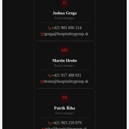
JG
Joshua Grega
Event manager
+421 905 890 214
grega@hospitalitygroup.sk
MH
Martin Hreňo
Rental manager
+421 917 488 811
hreno@hospitalitygroup.sk
PR
Patrik Říha
Store manager
+421 903 259 879
riha@hospitalitygroup.sk