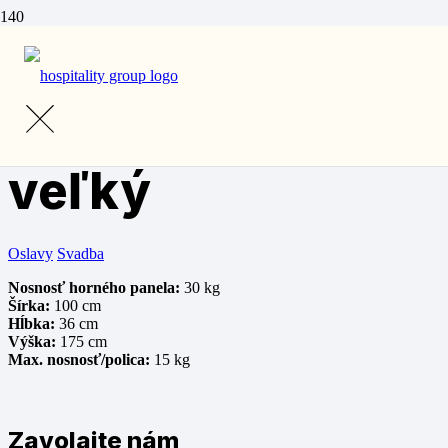
Domov
/
Prenájom
/
Ostatné vybavenie
/ Policový regál veľký
Policový regál
veľký
Oslavy
Svadba
Nosnosť horného panela:
30 kg
Šírka:
100 cm
Hĺbka:
36 cm
Výška:
175 cm
Max. nosnosť/polica:
15 kg
Zavolajte nám