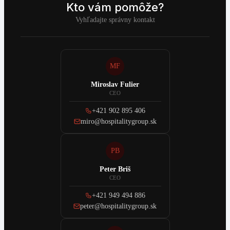
Kto vám pomôže?
Vyhľadajte správny kontakt
MF
Miroslav Fulier
CEO
+421 902 895 406
miro@hospitalitygroup.sk
PB
Peter Briš
CEO
+421 949 494 886
peter@hospitalitygroup.sk