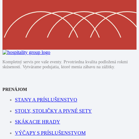
Kompletný servis pre vaše eventy. Prvotriedna kvalita podložená rokmi
skúsenosti. Vytvárame podujatia, ktoré menia zábavu na zážitky.
PRENÁJOM
STANY A PRÍSLUŠENSTVO
STOLY, STOLIČKY A PIVNÉ SETY
SKÁKACIE HRADY
VÝČAPY S PRÍSLUŠENSTVOM