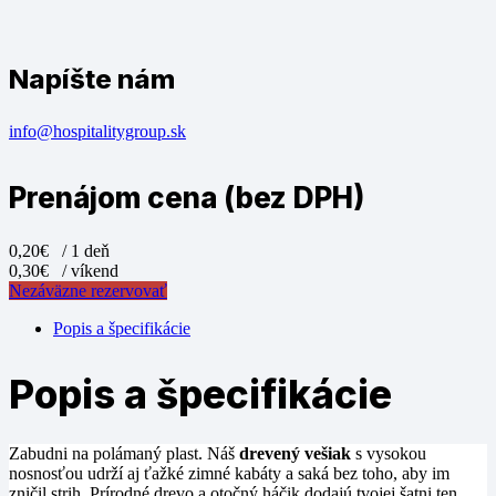
Napíšte nám
info@hospitalitygroup.sk
Prenájom cena (bez DPH)
0,20€
/ 1 deň
0,30€
/ víkend
Nezáväzne rezervovať
Popis a špecifikácie
Popis a špecifikácie
Zabudni na polámaný plast. Náš
drevený vešiak
s vysokou
nosnosťou udrží aj ťažké zimné kabáty a saká bez toho, aby im
zničil strih. Prírodné drevo a otočný háčik dodajú tvojej šatni ten