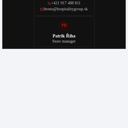
+421 917 488 811
hreno@hospitalitygroup.sk
PR
Patrik Říha
Store manager
+421 903 259 879
riha@hospitalitygroup.sk
LF
Lucia Fialová
Office assistant
+421 917 907 610
info@hospitalitygroup.sk