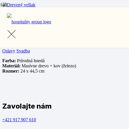
Domov
/
Prenájom
/
Ostatné vybavenie
/ Drevený vešiak
Drevený vešiak
Oslavy
Svadba
Farba:
Prírodná hnedá
Materiál:
Masívne drevo + kov (železo)
Rozmer:
24 x 44,5 cm
Zavolajte nám
+421 917 907 610