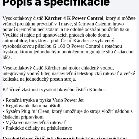
Popis a špecifikácie
Vysokotlakový čistič
Kärcher 4 K Power Control
, ktorý si môžete
vrámci prenájmu prevziať v Trnave, si šetrným čistením hravo
poradí s jemnými nečistotami a tie odolné odstráni použitím tlaku.
Využitie si nájde pri upratovacích prácach okolo domu,
automobilov, bicyklov a pod. Čistič Kärcher je vybavený
vysokotlakovou pištoľou G 160 Q Power Control a rotačnou
tryskou, ktorou jednoduchým pootočením regulujete silu čistiaceho
lúča.
Vysokotlakový čistič Kärcher má motor chladený vodou,
integrovaný vodný filter, nastaviteľnú teleskopickú rukoväť a veľké
kolieska na jednoduchý presun stroja.
Kľúčové vlastnosti vysokotlakového čističa Kärcher:
• Rotačná tryska a tryska Vario Power Jet
• Regulovanie tlaku na pištoli
• Systém Plug ‘n’ Clean, ktorý umožňuje do stroja vložiť nádobu s
čistiacim prípravkom
• Výškovo nastaviteľná rukoväť
• Praktické držiaky na príslušenstvo
Vysokotlakový čistič je k dispozícii fyzickým aj právnickým