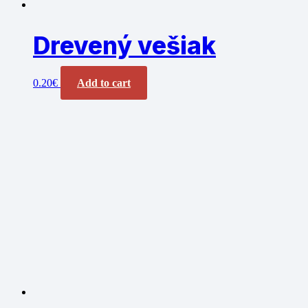
Drevený vešiak
0.20
€
Add to cart