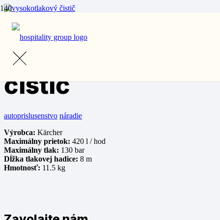
Domov
/
Prenájom
/
Ostatné vybavenie
/ Vysokotlakový čistič
Vysokotlakový
čistič
autoprislusenstvo
náradie
Výrobca:
Kärcher
Maximálny prietok:
420 l / hod
Maximálny tlak:
130 bar
Dĺžka tlakovej hadice:
8 m
Hmotnosť:
11.5 kg
Zavolajte nám