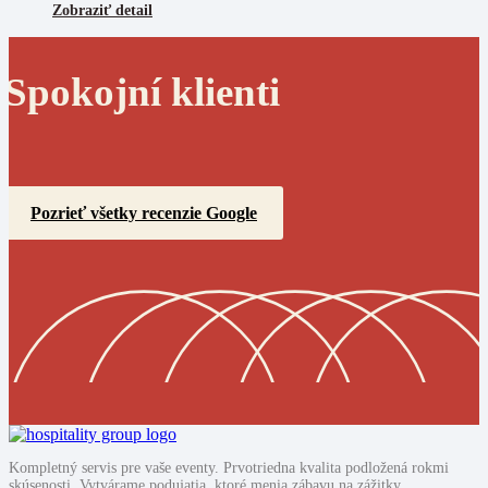
Zobraziť detail
Spokojní klienti
Pozrieť všetky recenzie Google
Kompletný servis pre vaše eventy. Prvotriedna kvalita podložená rokmi
skúsenosti. Vytvárame podujatia, ktoré menia zábavu na zážitky.