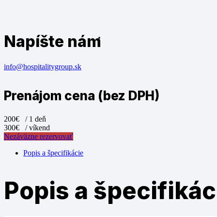
Napíšte nám
info@hospitalitygroup.sk
Prenájom cena (bez DPH)
200€
/ 1 deň
300€
/ víkend
Nezáväzne rezervovať
Popis a špecifikácie
Popis a špecifikác