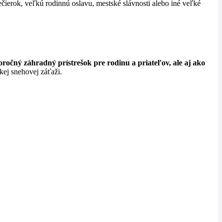
ečierok, veľkú rodinnú oslavu, mestské slávnosti alebo iné veľké
oročný záhradný prístrešok pre rodinu a priateľov, ale aj ako
ľkej snehovej záťaži.