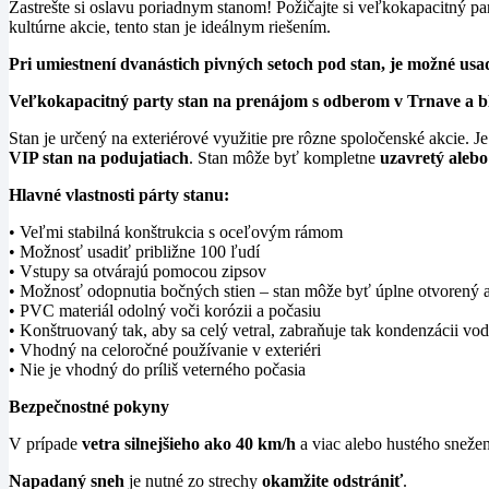
Zastrešte si oslavu poriadnym stanom! Požičajte si veľkokapacitný pa
kultúrne akcie, tento stan je ideálnym riešením.
Pri umiestnení dvanástich pivných setoch pod stan, je možné usadi
Veľkokapacitný party stan na prenájom s odberom v Trnave a b
Stan je určený na exteriérové využitie pre rôzne spoločenské akcie. 
VIP stan na podujatiach
. Stan môže byť kompletne
uzavretý alebo
Hlavné vlastnosti párty stanu:
• Veľmi stabilná konštrukcia s oceľovým rámom
• Možnosť usadiť približne 100 ľudí
• Vstupy sa otvárajú pomocou zipsov
• Možnosť odopnutia bočných stien – stan môže byť úplne otvorený 
• PVC materiál odolný voči korózii a počasiu
• Konštruovaný tak, aby sa celý vetral, zabraňuje tak kondenzácii vod
• Vhodný na celoročné používanie v exteriéri
• Nie je vhodný do príliš veterného počasia
Bezpečnostné pokyny
V prípade
vetra silnejšieho ako 40 km/h
a viac alebo hustého snežen
Napadaný sneh
je nutné zo strechy
okamžite odstrániť
.