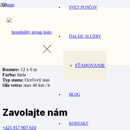
SVET PUNČOV
Domov
/
Prenájom
/
Stany a príslušenstvo
/ Párty stan 12 x 6m
Párty stan 12
ĎALŠIE SLUŽBY
Oslavy
Stany
Svadba
SŤAHOVANIE
Rozmer:
12 x 6 m
Farba:
biela
Typ stanu:
Oceľový stan
Sila vetra:
max 40 km / h
BLOG
Zavolajte nám
KONTAKT
+421 917 907 610