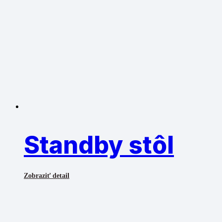
Standby stôl
Zobraziť detail