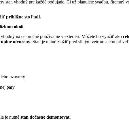
rty stan vhodný pre každé podujatie. Či už plánujete svadbu, firemný v
ť približne sto ľudí.
lízkom okolí
Je vhodný na celoročné používanie v exteriéri. Môžete ho využiť ako
cel
 úplne otvorený
. Stan je nutné zložiť pred silným vetrom alebo pri ve
alebo uzavretý
nej pary
ia je nutné
stan dočasne demontovať
.