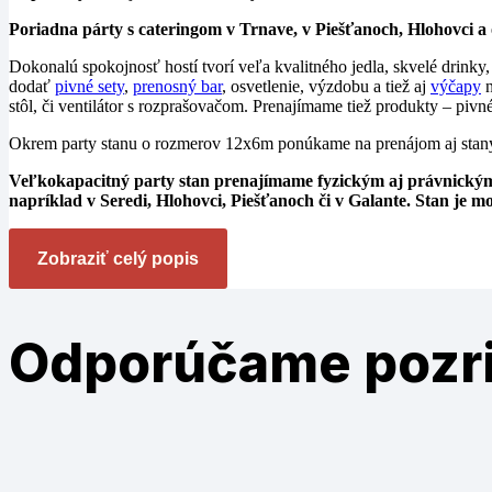
Poriadna párty s cateringom v Trnave, v Piešťanoch, Hlohovci 
Dokonalú spokojnosť hostí tvorí veľa kvalitného jedla, skvelé drinky
dodať
pivné sety
,
prenosný bar
, osvetlenie, výzdobu a tiež aj
výčapy
n
stôl, či ventilátor s rozprašovačom. Prenajímame tiež produkty – pivn
Okrem party stanu o rozmerov 12x6m ponúkame na prenájom aj sta
Veľkokapacitný party stan prenajímame fyzickým aj právnickým 
napríklad v Seredi, Hlohovci, Piešťanoch či v Galante. Stan je
Zobraziť celý popis
Odporúčame
pozr