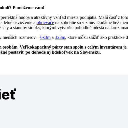
a okolí? Pomôžeme vám!
, perfektná hudba a atraktívny vzhľad miesta podujatia. Malú časť z t
a letné osvieženie a
ohrievače
na zohriatie sa v zime. Dodáme tiež menš
é sety a standby stolíky, ktorými vytvoríte pohodlné miesta na konzumá
ny menších rozmerov –
6x3m
a
3x3m
, ktoré môžu slúžiť ako praktické 
osobám. Veľkokapacitný párty stan spolu s celým inventárom je 
 možné postaviť po dohode aj kdekoľvek na Slovensku.
ieť