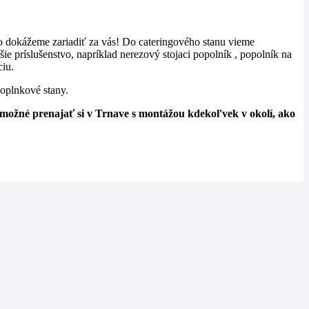
oho dokážeme zariadiť za vás! Do cateringového stanu vieme
ie príslušenstvo, napríklad nerezový stojaci popolník , popolník na
ciu.
doplnkové stany.
možné prenajať si v Trnave s montážou kdekoľvek v okolí, ako