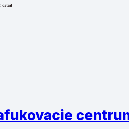
 detail
afukovacie centru