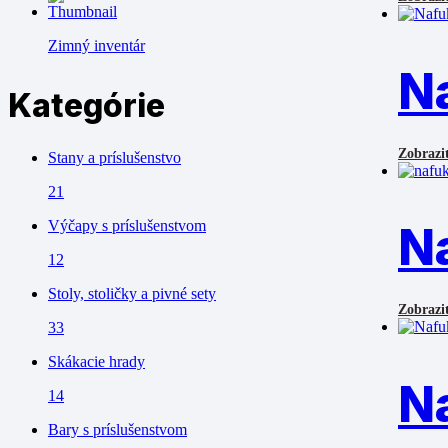
Zimný inventár
N
Kategórie
Zobraziť
Stany a príslušenstvo
21
Výčapy s príslušenstvom
N
12
Stoly, stoličky a pivné sety
Zobraziť
33
Skákacie hrady
N
14
Bary s príslušenstvom