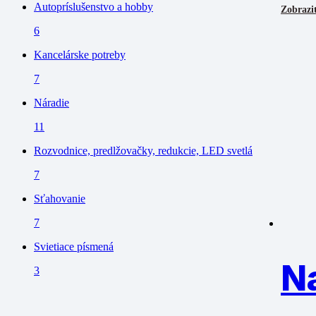
Autopríslušenstvo a hobby
Zobraziť
6
Kancelárske potreby
7
Náradie
11
Rozvodnice, predlžovačky, redukcie, LED svetlá
7
Sťahovanie
7
Svietiace písmená
N
3