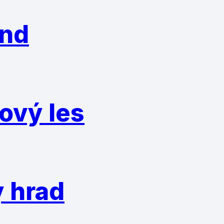
and
ový les
y hrad