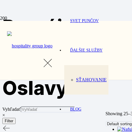
Prenájom
SVET PUNČOV
Oslavy
ĎALŠIE SLUŽBY
/ Prenájom
Oslavy
SŤAHOVANIE
Vyhľadať
BLOG
Showing 25–36
×
Filter