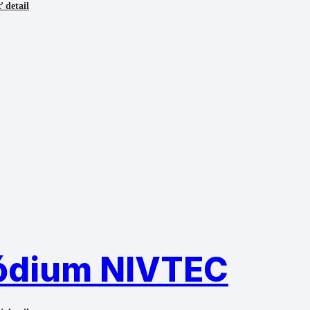
 detail
ódium NIVTEC