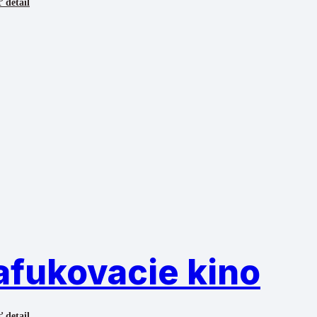
 detail
afukovacie kino
 detail