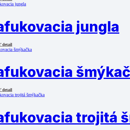
afukovacia jungla
 detail
afukovacia šmýka
 detail
afukovacia trojitá