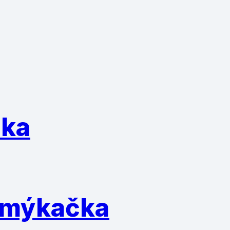
čka
 šmýkačka