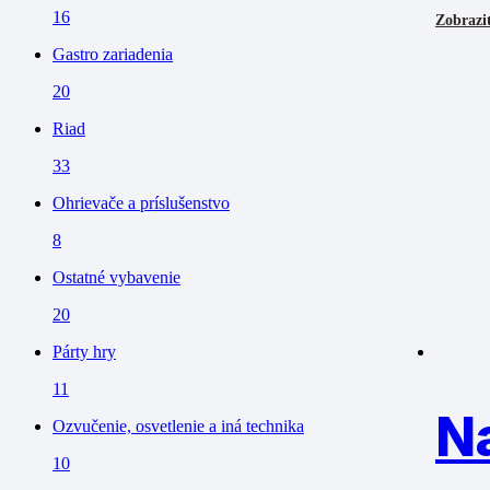
16
Zobraziť
Gastro zariadenia
20
Riad
33
Ohrievače a príslušenstvo
8
Ostatné vybavenie
20
Párty hry
11
N
Ozvučenie, osvetlenie a iná technika
10