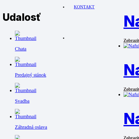
KONTAKT
Udalosť
N
Zobraziť
Chata
N
Predajný stánok
Zobraziť
Svadba
N
Záhradná oslava
Zobraziť