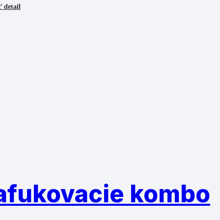
 detail
afukovacie kombo