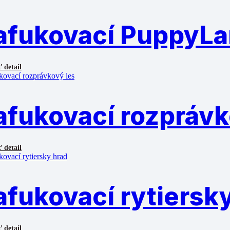
afukovací PuppyL
 detail
afukovací rozprávk
 detail
afukovací rytiersk
 detail