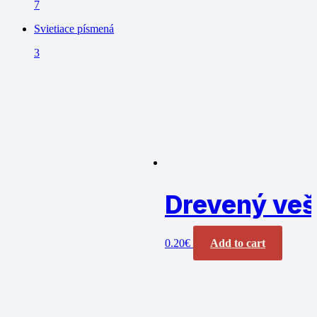
7
Svietiace písmená
3
Drevený veš
0.20
€
Add to cart