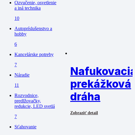
Ozvučenie, osvetlenie
a iná technika
10
Autopríslušenstvo a
hobby
6
Kancelárske potreby
7
Nafukovaci
Náradie
prekážková
11
dráha
Rozvodnice,
predlžovačky,
redukcie, LED svetlá
Zobraziť detail
7
Sťahovanie