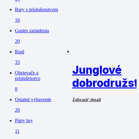
Bary s príslušenstvom
16
Gastro zariadenia
20
Riad
33
Junglové
Ohrievače a
príslušenstvo
dobrodružs
8
Ostatné vybavenie
Zobraziť detail
20
Párty hry
11