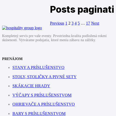
Posts paginati
Previous
1
2
3
4
5
…
17
Next
Kompletný servis pre vaše eventy. Prvotriedna kvalita podložená rokmi
skúsenosti. Vytvárame podujatia, ktoré menia zábavu na zážitky.
PRENÁJOM
STANY A PRÍSLUŠENSTVO
STOLY, STOLIČKY A PIVNÉ SETY
SKÁKACIE HRADY
VÝČAPY S PRÍSLUŠENSTVOM
OHRIEVAČE A PRÍSLUŠENSTVO
BARY S PRÍSLUŠENSTVOM