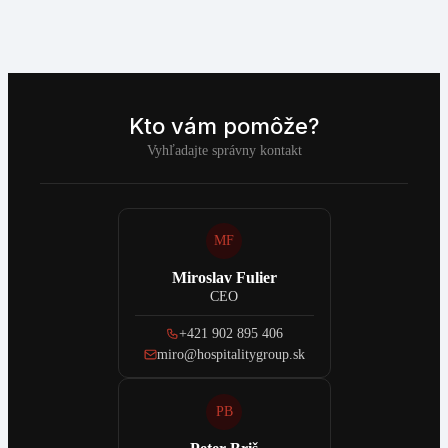
Kto vám pomôže?
Vyhľadajte správny kontakt
MF
Miroslav Fulier
CEO
+421 902 895 406
miro@hospitalitygroup.sk
PB