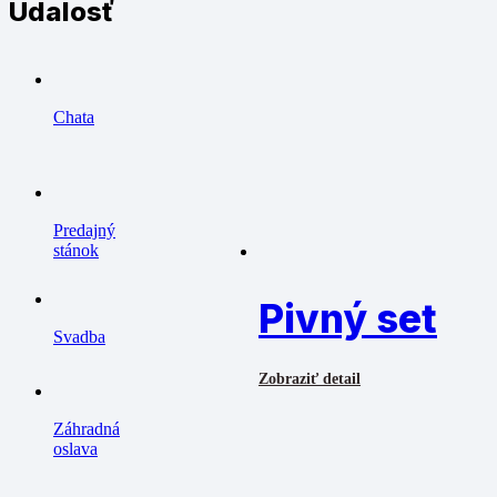
Udalosť
Chata
Predajný
stánok
Pivný set
Svadba
Zobraziť detail
Záhradná
oslava