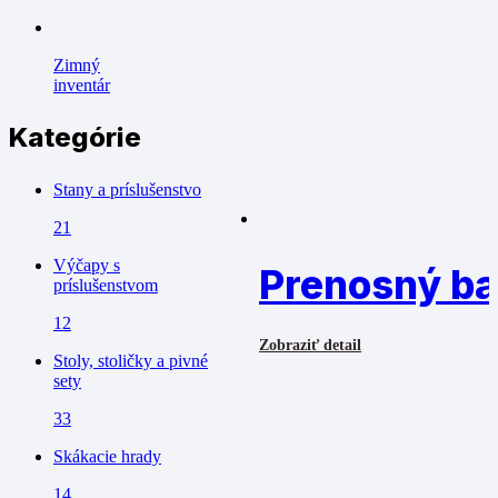
Zimný
inventár
Kategórie
Stany a príslušenstvo
21
Výčapy s
Prenosný ba
príslušenstvom
12
Zobraziť detail
Stoly, stoličky a pivné
sety
33
Skákacie hrady
14