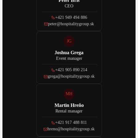
Peter Briš
CEO
+421 949 494 886
peter@hospitalitygroup.sk
JG
Joshua Grega
Event manager
+421 905 890 214
grega@hospitalitygroup.sk
MH
Martin Hreňo
Rental manager
+421 917 488 811
hreno@hospitalitygroup.sk