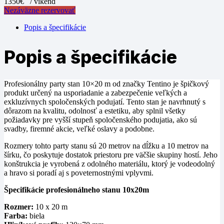
1350€
/ víkend
Nezáväzne rezervovať
Popis a špecifikácie
Popis a špecifikácie
Profesionálny party stan 10×20 m od značky Tentino je špičkový
produkt určený na usporiadanie a zabezpečenie veľkých a
exkluzívnych spoločenských podujatí. Tento stan je navrhnutý s
dôrazom na kvalitu, odolnosť a estetiku, aby splnil všetky
požiadavky pre vyšší stupeň spoločenského podujatia, ako sú
svadby, firemné akcie, veľké oslavy a podobne.
Rozmery tohto party stanu sú 20 metrov na dĺžku a 10 metrov na
šírku, čo poskytuje dostatok priestoru pre väčšie skupiny hostí. Jeho
konštrukcia je vyrobená z odolného materiálu, ktorý je vodeodolný
a hravo si poradí aj s poveternostnými vplyvmi.
Špecifikácie profesionálneho stanu 10x20m
Rozmer:
10 x 20 m
Farba:
biela