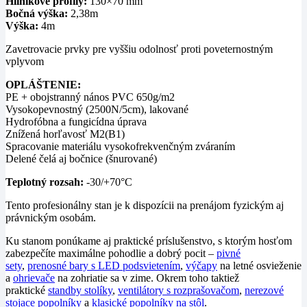
Hliníkové profily:
130×70 mm
Bočná výška:
2,38m
Výška:
4m
Zavetrovacie prvky pre vyššiu odolnosť proti poveternostným
vplyvom
OPLÁŠTENIE:
PE + obojstranný nános PVC 650g/m2
Vysokopevnostný (2500N/5cm), lakované
Hydrofóbna a fungicídna úprava
Znížená horľavosť M2(B1)
Spracovanie materiálu vysokofrekvenčným zváraním
Delené čelá aj bočnice (šnurované)
Teplotný rozsah:
-30/+70°C
Tento profesionálny stan je k dispozícii na prenájom fyzickým aj
právnickým osobám.
Ku stanom ponúkame aj praktické príslušenstvo, s ktorým hosťom
zabezpečíte maximálne pohodlie a dobrý pocit –
pivné
sety
,
prenosné bary s LED podsvietením
,
výčapy
na letné osvieženie
a
ohrievače
na zohriatie sa v zime. Okrem toho taktiež
praktické
standby stolíky
,
ventilátory s rozprašovačom
,
nerezové
stojace popolníky
a
klasické popolníky na stôl
.