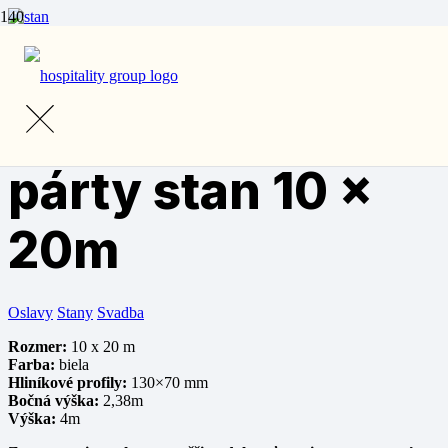
Domov
/
Prenájom
/
Stany a príslušenstvo
/ Veľkokapacitný párty
stan 10 x 20m
Veľkokapacitný
párty stan 10 x
20m
Oslavy
Stany
Svadba
Rozmer:
10 x 20 m
Farba:
biela
Hliníkové profily:
130×70 mm
Bočná výška:
2,38m
Výška:
4m