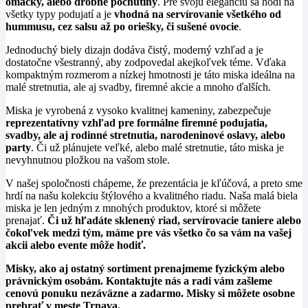
omáčky, alebo drobné pochutiny
. Pre svoju eleganciu sa hodí na
všetky typy podujatí a je
vhodná na servírovanie všetkého od
hummusu, cez salsu až po oriešky, či sušené ovocie
.
Jednoduchý biely dizajn dodáva čistý, moderný vzhľad a je
dostatočne všestranný, aby zodpovedal akejkoľvek téme. Vďaka
kompaktným rozmerom a nízkej hmotnosti je táto miska ideálna na
malé stretnutia, ale aj svadby, firemné akcie a mnoho ďalších.
Miska je vyrobená z vysoko kvalitnej kameniny, zabezpečuje
reprezentatívny vzhľad pre formálne firemné podujatia,
svadby, ale aj rodinné stretnutia, narodeninové oslavy, alebo
party
. Či už plánujete veľké, alebo malé stretnutie, táto miska je
nevyhnutnou pložkou na vašom stole.
V našej spoločnosti chápeme, že prezentácia je kľúčová, a preto sme
hrdí na našu kolekciu štýlového a kvalitného riadu. Naša malá biela
miska je len jedným z mnohých produktov, ktoré si môžete
prenajať.
Či už hľadáte sklenený riad, servírovacie taniere alebo
čokoľvek medzi tým, máme pre vás všetko čo sa vám na vašej
akcii alebo evente môže hodiť.
Misky, ako aj ostatný sortiment prenajmeme fyzickým alebo
právnickým osobám. Kontaktujte nás a radi vám zašleme
cenovú ponuku nezáväzne a zadarmo. Misky si môžete osobne
prebrať v meste Trnava.