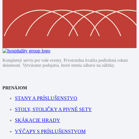
Kompletný servis pre vaše eventy. Prvotriedna kvalita podložená rokmi
skúsenosti. Vytvárame podujatia, ktoré menia zábavu na zážitky.
PRENÁJOM
STANY A PRÍSLUŠENSTVO
STOLY, STOLIČKY A PIVNÉ SETY
SKÁKACIE HRADY
VÝČAPY S PRÍSLUŠENSTVOM