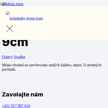
Domov
/
Prenájom
/
Riad
/ Miska biela ø 9cm
Miska biela ø
9cm
Oslavy
Svadba
Miska vhodná na servírovanie malých šalátov, dipov, či drobných
pochutín.
Zavolajte nám
+421 917 907 610