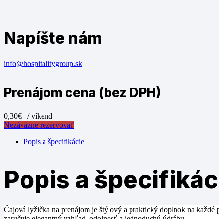
Napíšte nám
info@hospitalitygroup.sk
Prenájom cena (bez DPH)
0,30€
/ víkend
Nezáväzne rezervovať
Popis a špecifikácie
Popis a špecifikác
Čajová lyžička na prenájom je štýlový a praktický doplnok na každé p
zaručuje elegantný vzhľad, odolnosť a jednoduchú údržbu.