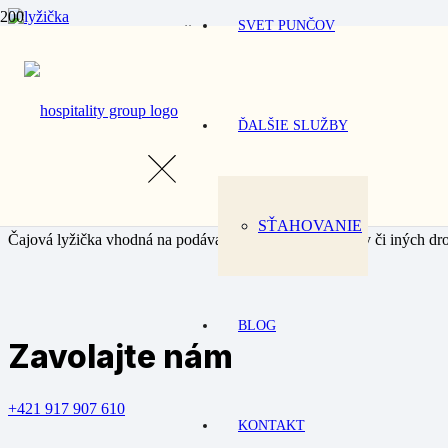
SVET PUNČOV
Domov
/
Prenájom
/
Riad
/ Čajová lyžička
Čajová lyžičk
ĎALŠIE SLUŽBY
Oslavy
Svadba
SŤAHOVANIE
Čajová lyžička vhodná na podávanie kávy, čaju, dezertov či iných d
BLOG
Zavolajte nám
+421 917 907 610
KONTAKT