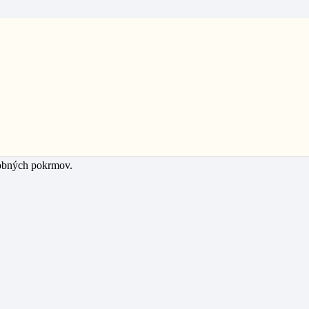
a
robných pokrmov.