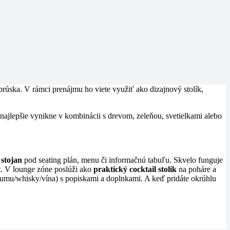
obrúska. V rámci prenájmu ho viete využiť ako dizajnový stolík,
 najlepšie vynikne v kombinácii s drevom, zeleňou, svetielkami alebo
ý
stojan
pod seating plán, menu či informačnú tabuľu. Skvelo funguje
t. V lounge zóne poslúži ako
praktický cocktail stolík
na poháre a
rumu/whisky/vína) s popiskami a doplnkami. A keď pridáte okrúhlu