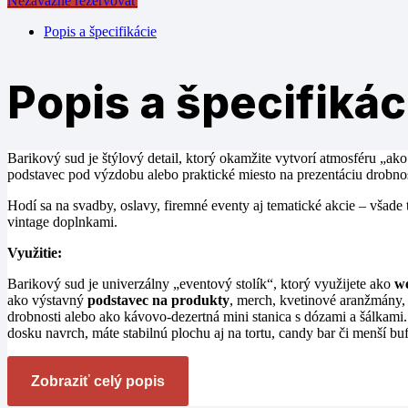
Nezáväzne rezervovať
Popis a špecifikácie
Popis a špecifikác
Barikový sud je štýlový detail, ktorý okamžite vytvorí atmosféru „ako
podstavec pod výzdobu alebo praktické miesto na prezentáciu drobnos
Hodí sa na svadby, oslavy, firemné eventy aj tematické akcie – všade 
vintage doplnkami.
Využitie:
Barikový sud je univerzálny „eventový stolík“, ktorý využijete ako
we
ako výstavný
podstavec na produkty
, merch, kvetinové aranžmány,
drobnosti alebo ako kávovo-dezertná mini stanica s dózami a šálkami.
dosku navrch, máte stabilnú plochu aj na tortu, candy bar či menší bu
Zobraziť celý popis