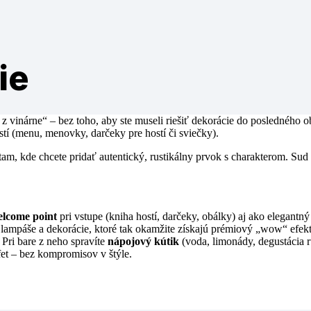
ie
 z vinárne“ – bez toho, aby ste museli riešiť dekorácie do posledného 
tí (menu, menovky, darčeky pre hostí či sviečky).
tam, kde chcete pridať autentický, rustikálny prvok s charakterom. Sud
lcome point
pri vstupe (kniha hostí, darčeky, obálky) aj ako elegantn
 lampáše a dekorácie, ktoré tak okamžite získajú prémiový „wow“ efek
 Pri bare z neho spravíte
nápojový kútik
(voda, limonády, degustácia 
fet – bez kompromisov v štýle.