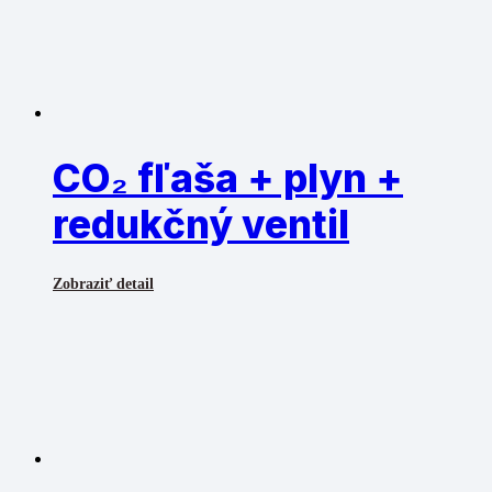
CO₂ fľaša + plyn +
redukčný ventil
Zobraziť detail