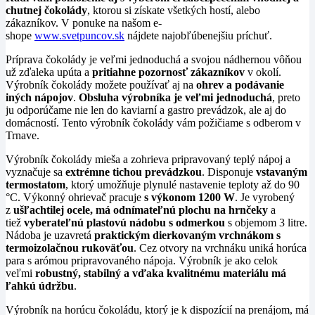
chutnej čokolády
, ktorou si získate všetkých hostí, alebo
zákazníkov. V ponuke na našom e-
shope
www.svetpuncov.sk
nájdete najobľúbenejšiu príchuť.
Príprava čokolády je veľmi jednoduchá a svojou nádhernou vôňou
už zďaleka upúta a
pritiahne pozornosť zákazníkov
v okolí.
Výrobník čokolády možete používať aj na
ohrev a podávanie
iných nápojov
.
Obsluha výrobníka je veľmi jednoduchá
, preto
ju odporúčame nie len do kaviarní a gastro prevádzok, ale aj do
domácností. Tento výrobník čokolády vám požičiame s odberom v
Trnave.
Výrobník čokolády mieša a zohrieva pripravovaný teplý nápoj a
vyznačuje sa
extrémne tichou prevádzkou
. Disponuje
vstavaným
termostatom
, ktorý umožňuje plynulé nastavenie teploty až do 90
°C. Výkonný ohrievač pracuje
s výkonom 1200 W
. Je vyrobený
z
ušľachtilej ocele, má odnímateľnú plochu na hrnčeky
a
tiež
vyberateľnú plastovú nádobu s odmerkou
s objemom 3 litre.
Nádoba je uzavretá
praktickým dierkovaným vrchnákom s
termoizolačnou rukoväťou
. Cez otvory na vrchnáku uniká horúca
para s arómou pripravovaného nápoja. Výrobník je ako celok
veľmi
robustný, stabilný a vďaka kvalitnému materiálu má
ľahkú údržbu
.
Výrobník na horúcu čokoládu, ktorý je k dispozícií na prenájom, má