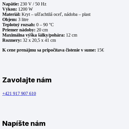
Napätie:
230 V / 50 Hz
Výkon:
1200 W
Materiál:
Kryt – ušľachtilá oceľ, nádoba – plast
Objem:
3 litre
Teplotný rozsah:
0 – 90 °C
Priemer nádoby:
20 cm
Maximálna výška šálky/pohára:
12 cm
Rozmery:
32 x 20,5 x 41 cm
K cene prenájmu sa pripočítava čistenie v sume:
15€
Zavolajte nám
+421 917 907 610
Napíšte nám