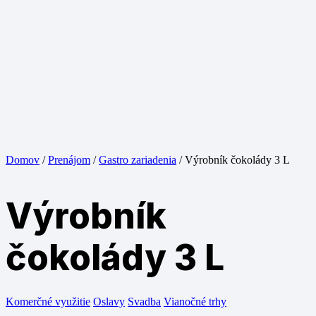
Domov
/
Prenájom
/
Gastro zariadenia
/ Výrobník čokolády 3 L
Výrobník
čokolády 3 L
Komerčné využitie
Oslavy
Svadba
Vianočné trhy