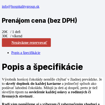
info@hospitalitygroup.sk
Prenájom cena (bez DPH)
20€
/ 1 deň
30€
/ víkend
Nezáväzne rezervovať
Popis a špecifikácie
Popis a špecifikácie
Výrobník horúcej čokolády nemôže chýbať v žiadnej prevádzke. Je
to
skvelý doplnok do každej kaviarne
a jedinečný spôsob ako
podávať lahodnú čokoládu. Milujú ju deti aj dospelí, preto je tiež
skvelým tipom na
osvieženie každej oslavy a rodinných či
firemných stretnutí
.
Radi vám pomôžeme aj s výberom či zabezpečením vhodnej a