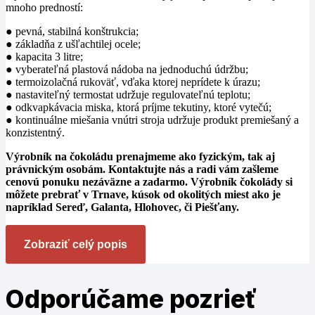
mnoho predností:
● pevná, stabilná konštrukcia;
● základňa z ušľachtilej ocele;
● kapacita 3 litre;
● vyberateľná plastová nádoba na jednoduchú údržbu;
● termoizolačná rukoväť, vďaka ktorej neprídete k úrazu;
● nastaviteľný termostat udržuje regulovateľnú teplotu;
● odkvapkávacia miska, ktorá príjme tekutiny, ktoré vytečú;
● kontinuálne miešania vnútri stroja udržuje produkt premiešaný a
konzistentný.
Výrobník na čokoládu prenajmeme ako fyzickým, tak aj
právnickým osobám. Kontaktujte nás a radi vám zašleme
cenovú ponuku nezáväzne a zadarmo. Výrobník čokolády si
môžete prebrať v Trnave, kúsok od okolitých miest ako je
napríklad Sereď, Galanta, Hlohovec, či Piešťany.
Zobraziť celý popis
Odporúčame
pozrieť