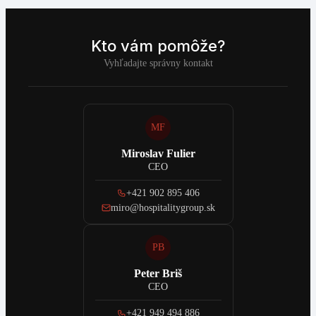
Kto vám pomôže?
Vyhľadajte správny kontakt
MF
Miroslav Fulier
CEO
+421 902 895 406
miro@hospitalitygroup.sk
PB
Peter Briš
CEO
+421 949 494 886