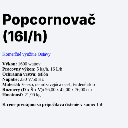
Popcornovač
(16l/h)
Komerčné využitie
Oslavy
Výkon:
1600 wattov
Pracovný výkon:
5 kg/h, 16 L/h
Ochranná vrstva:
teflón
Napätie:
230 V/50 Hz
Materiál:
železo, nehrdzavejúca oceľ, tvrdené sklo
Rozmery (D x Š x V):
56,00 x 42,00 x 76,00 cm
Hmotnosť:
21,90 kg
K cene prenájmu sa pripočítava čistenie v sume:
15€