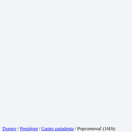
Domov
/
Prenájom
/
Gastro zariadenia
/ Popcornovač (16l/h)