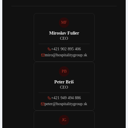
MF
Miroslav Fulier
CEO
+421 902 895 406
miro@hospitalitygroup.sk
PB
Peter Briš
CEO
+421 949 494 886
peter@hospitalitygroup.sk
JG