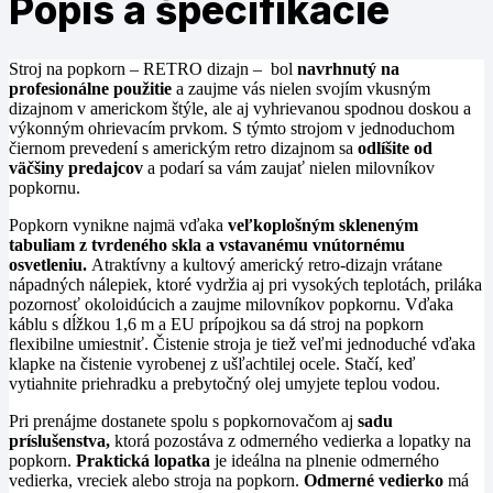
Popis a špecifikácie
Stroj na popkorn – RETRO dizajn – bol
navrhnutý na
profesionálne použitie
a zaujme vás nielen svojím vkusným
dizajnom v americkom štýle, ale aj vyhrievanou spodnou doskou a
výkonným ohrievacím prvkom. S týmto strojom v jednoduchom
čiernom prevedení s americkým retro dizajnom sa
odlíšite od
väčšiny predajcov
a podarí sa vám zaujať nielen milovníkov
popkornu.
Popkorn vynikne najmä vďaka
veľkoplošným skleneným
tabuliam z tvrdeného skla a vstavanému vnútornému
osvetleniu.
Atraktívny a kultový americký retro-dizajn vrátane
nápadných nálepiek, ktoré vydržia aj pri vysokých teplotách, priláka
pozornosť okoloidúcich a zaujme milovníkov popkornu. Vďaka
káblu s dĺžkou 1,6 m a EU prípojkou sa dá stroj na popkorn
flexibilne umiestniť. Čistenie stroja je tiež veľmi jednoduché vďaka
klapke na čistenie vyrobenej z ušľachtilej ocele. Stačí, keď
vytiahnite priehradku a prebytočný olej umyjete teplou vodou.
Pri prenájme dostanete spolu s popkornovačom aj
sadu
príslušenstva,
ktorá pozostáva z odmerného vedierka a lopatky na
popkorn.
Praktická lopatka
je ideálna na plnenie odmerného
vedierka, vreciek alebo stroja na popkorn.
Odmerné vedierko
má