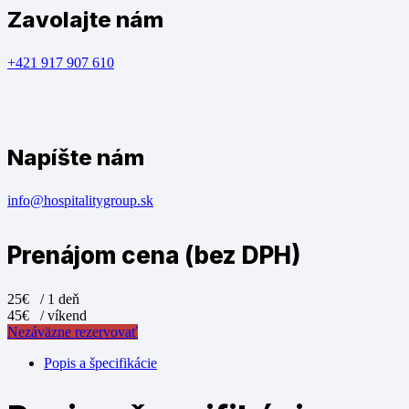
Zavolajte nám
+421 917 907 610
Napíšte nám
info@hospitalitygroup.sk
Prenájom cena (bez DPH)
25€
/ 1 deň
45€
/ víkend
Nezáväzne rezervovať
Popis a špecifikácie