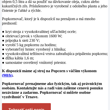
objem 0,5 litra a dá sa použiť na dávkovanie oleja, cukru alebo
kukuričných zŕn. Príslušenstvo je vyrobené z odolného plastu a jeho
čistenie je ľahké a rýchle.
Popkornovač, ktorý je k dispozícií na prenájom a má mnoho
predností:
● kryt stroja z vysokokvalitnej ušľachtilej ocele;
● ohrievací prvok s výkonom 1600 W;
● prípojka k sieti 230 V;
● vyrobí 5 kg popkornu za hodinu;
● vyberateľný hrniec vyrobený z hliníka;
● vysokokvalitná teflónová vrstva zabraňujúca pripáleniu popkornu;
● dĺžka kábla 1,6 m;
● samostatne osvetlený vnútorný priestor.
K dispozícií máme aj stroj na Popcorn s väčším výkonom
(90l/h)
.
Popkornovač prenajmeme ako fyzickým, tak aj právnickým
osobám. Kontaktujte nás a radi vám zašleme cenovú ponuku
nezáväzne a zadarmo. Popkornovač si môžete osobne
vyzdvihnúť v Trnave.
Zobraziť celý popis