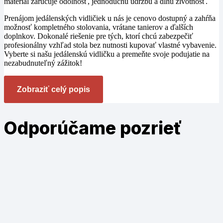
materiál zaručuje odolnosť, jednoduchú údržbu a dlhú životnosť.
Prenájom jedálenských vidličiek u nás je cenovo dostupný a zahŕňa
možnosť kompletného stolovania, vrátane tanierov a ďalších
doplnkov. Dokonalé riešenie pre tých, ktorí chcú zabezpečiť
profesionálny vzhľad stola bez nutnosti kupovať vlastné vybavenie.
Vyberte si našu jedálenskú vidličku a premeňte svoje podujatie na
nezabudnuteľný zážitok!
Zobraziť celý popis
Odporúčame
pozrieť