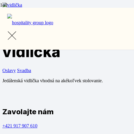
Domov
/
Prenájom
/
Riad
/ Jedálenská vidlička
Jedálenská
vidlička
Oslavy
Svadba
Jedálenská vidlička vhodná na akékoľvek stolovanie.
Zavolajte nám
+421 917 907 610