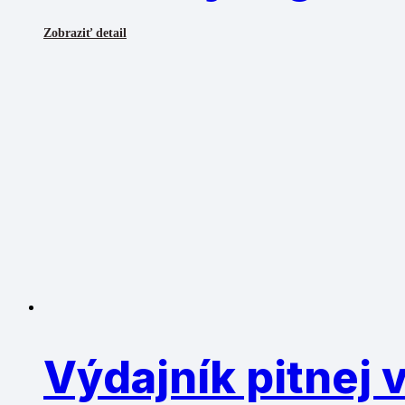
Zobraziť detail
Výdajník pitnej 