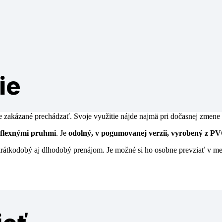
ie
zakázané prechádzať. Svoje využitie nájde najmä pri dočasnej zmene o
eflexnými pruhmi
. Je
odolný, v pogumovanej verzii, vyrobený z P
rátkodobý aj dlhodobý prenájom. Je možné si ho osobne prevziať v me