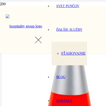
SVET PUNČOV
ĎALŠIE SLUŽBY
SŤAHOVANIE
BLOG
KONTAKT