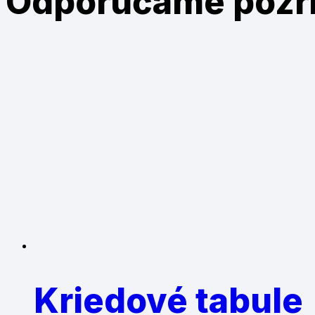
Odporúčame
pozr
Kriedové tabule