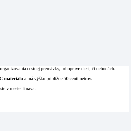
rganizovania cestnej premávky, pri oprave ciest, či nehodách.
VC materiálu
a má výšku približne 50 centimetrov.
ste v meste Trnava.