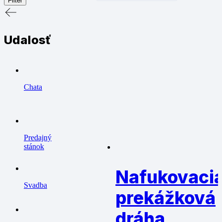
Filter
Udalosť
Chata
Predajný
stánok
Nafukovaci
Svadba
prekážková
dráha