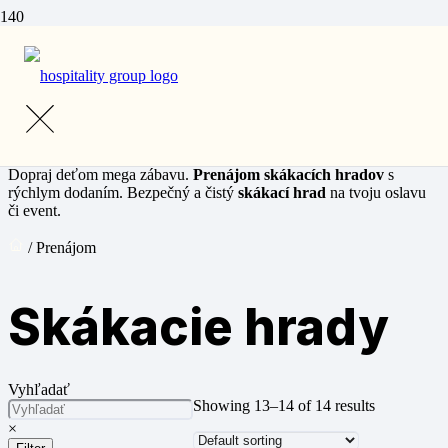
Prenájom
Skákacie hrady
Dopraj deťom mega zábavu.
Prenájom skákacích hradov
s
rýchlym dodaním. Bezpečný a čistý
skákací hrad
na tvoju oslavu
či event.
/ Prenájom
Skákacie hrady
Vyhľadať
Showing 13–14 of 14 results
×