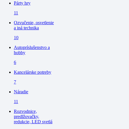
Párty hry
11
Ozvučenie, osvetlenie
a iná technika
10
Autopríslušenstvo a
hobby
6
Kancelárske potreby
7
Náradie
11
Rozvodnice,
predlžovačky,
redukcie, LED svetlá