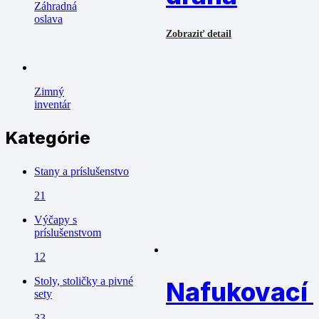
Záhradná
oslava
Zobraziť detail
Zimný
inventár
Kategórie
Stany a príslušenstvo
21
Výčapy s
príslušenstvom
12
Stoly, stoličky a pivné
Nafukovací 
sety
33